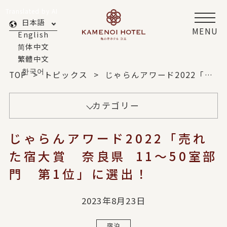
Translated by AI
日本語
MENU
English
简体中文
繁體中文
한국어
TOP
トピックス
じゃらんアワード2022「売れた宿大賞 奈良県 11～50室部門 第1位」に選出！
カテゴリー
じゃらんアワード2022「売れ
た宿大賞 奈良県 11～50室部
門 第1位」に選出！
2023年8月23日
宿泊