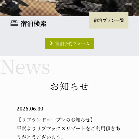
宿泊プラン一覧
宿泊検索
宿泊予約フォーム
チェックイン
チェックアウト
室数
大人
お知らせ
2026.06.30
小学生
幼児 (布団・食事付き)
【リブランドオープンのお知らせ】
平素よりリブマックスリゾートをご利用頂きあ
幼児 (布団のみ)
幼児 (食事のみ)
りがとうございます。