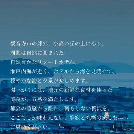
観音寺市の郊外、
小高い丘の上にあり、
周囲は自然に囲まれた
自然豊かなリゾートホテル。
瀬戸内海が近く、
ホテルから海を見渡せて、
穏やかな海と夕景が楽しめます。
湯上がりには、
地元の新鮮な食材を使った
美食が、五感を満たします。
都会の喧騒から離れ、
何もしない贅沢を。
ここでしか味わえない、
静寂と究極の癒しを
ご堪能ください。