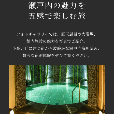
瀬戸内の魅力を
五感で楽しむ旅
フォトギャラリーでは、
露天風呂や
大浴場、
館内施設の魅力を
写真でご紹介。
小高い丘に建つ宿から
波静かな瀬戸内海を望み、
贅沢な宿泊体験を
ぜひご覧ください。