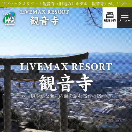
リブマックスリゾート観音寺（旧亀の井ホテル 観音寺）が、リブランドOPEN！
宿泊予約
メニュー
穏やかな瀬戸内海を望む
高台の宿