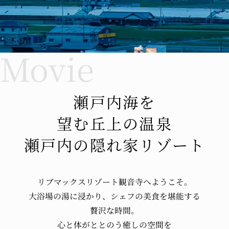
瀬戸内海を
望む丘上の温泉
瀬戸内の隠れ家リゾート
リブマックスリゾート観音寺へ
ようこそ。
大浴場の湯に浸かり、
シェフの美食を堪能する
贅沢な時間。
心と体が
ととのう
癒しの空間を