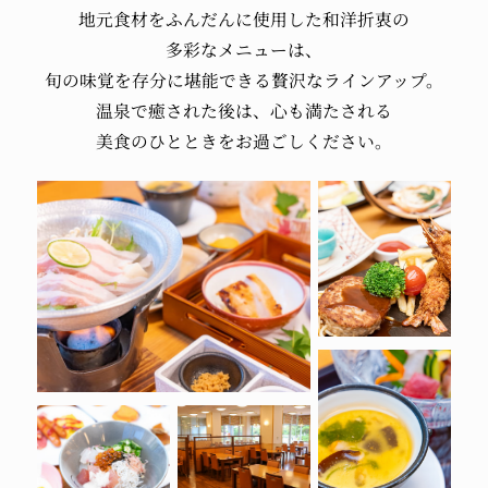
地元食材を
ふんだんに使用した
和洋折衷の
多彩なメニューは、
旬の味覚を
存分に堪能できる
贅沢なラインアップ。
温泉で癒された後は、
心も満たされる
美食のひとときを
お過ごしください。