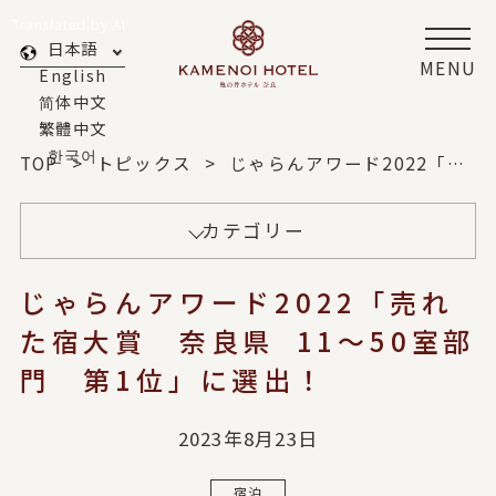
Translated by AI
日本語
MENU
English
简体中文
繁體中文
한국어
TOP
トピックス
じゃらんアワード2022「売れた宿大賞 奈良県 11～50室部門 第1位」に選出！
カテゴリー
じゃらんアワード2022「売れ
た宿大賞 奈良県 11～50室部
門 第1位」に選出！
2023年8月23日
宿泊