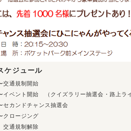
ュー
ル
規制開始
ント開始
（クイズラリー抽選会・路上ラ
チャンス抽選会
ージング
規制解除