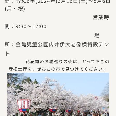
間：令和6年
(2024年)
3月16日
(土)
〜5月6日
(月・祝)
営業時
間：
9:30〜17:00
場
所：
金亀児童公園内井伊大老像横特設テン
ト
花満開のお城巡りの後は、とっておきの
彦根土産を、ぜひこの市で見つけてください。