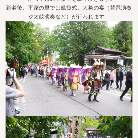
到着後、平家の里では凱旋式、大祭の宴（琵琶演奏
や太鼓演奏など）が行われます。