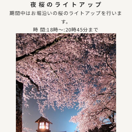
夜 桜 の ラ イ ト ア ッ プ
期間中はお堀沿いの桜のライトアップを行いま
す。
時 間:
18時～:20時45分まで