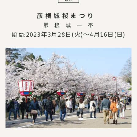
彦 根 城 桜 ま つ り
彦 根 城 一 帯
2023年3月28日(火)〜4月16日(日)
期 間: