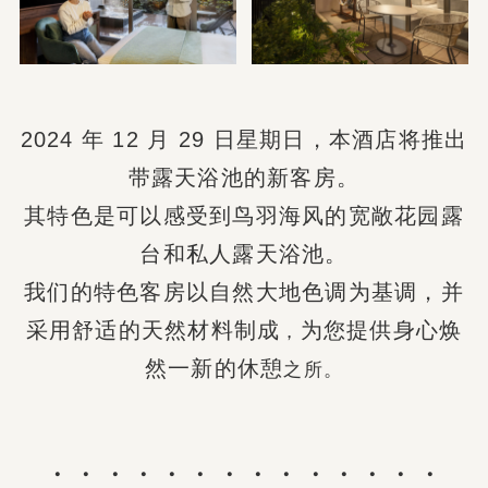
2024 年 12 月 29 日星期日，本酒店将推出
带露天浴池的新客房。
其特色是可以感受到鸟羽海风的宽敞花园露
台和
私人露天浴池。
我们的特色客房
以自然大地色调为基调，并
采用舒适的天然材料制成
为您提供
身心焕
，
然一新的休憩
之所。
・・・・・・・・・・・・・・