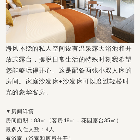
海风环绕的私人空间
设有温泉露天浴池和开
放式露台，
摆脱日常生活的特殊时刻
我希望
您能够玩得开心。
这是配备两张小双人床的
房间。
家庭沙发床+沙发床
可以度过轻松时
光的豪华客房。
▼房间详情
房间面积：83㎡（客房48㎡，花园露台35㎡）
最多入住人数：4人
有浴室（浴室和厕所分开）