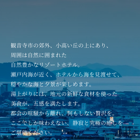
観音寺市の郊外、
小高い丘の上にあり、
周囲は自然に囲まれた
自然豊かなリゾートホテル。
瀬戸内海が近く、
ホテルから海を見渡せて、
穏やかな海と夕景が楽しめます。
湯上がりには、
地元の新鮮な食材を使った
美食が、五感を満たします。
都会の喧騒から離れ、
何もしない贅沢を。
ここでしか味わえない、
静寂と究極の癒しを
ご堪能ください。