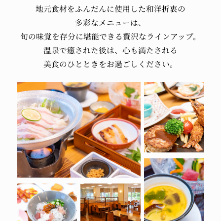
地元食材を
ふんだんに使用した
和洋折衷の
多彩なメニューは、
旬の味覚を
存分に堪能できる
贅沢なラインアップ。
温泉で癒された後は、
心も満たされる
美食のひとときを
お過ごしください。