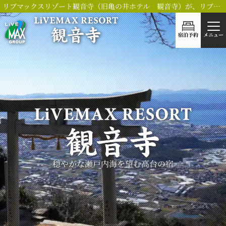
リブマックスリゾート観音寺（旧亀の井ホテル 観音寺）が、リブランドOPEN！
宿泊予約
メニュー
穏やかな瀬戸内海を望む
高台の宿