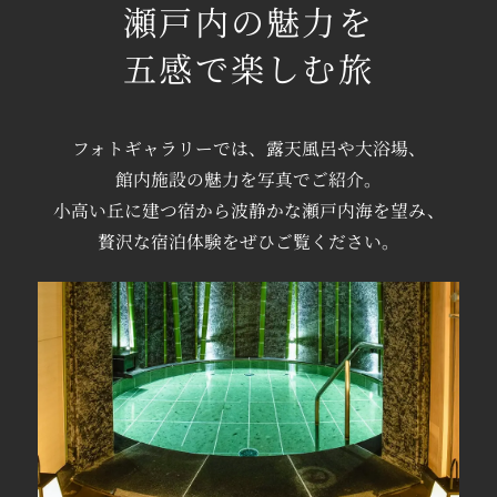
瀬戸内の魅力を
五感で楽しむ旅
フォトギャラリーでは、
露天風呂や
大浴場、
館内施設の魅力を
写真でご紹介。
小高い丘に建つ宿から
波静かな瀬戸内海を望み、
贅沢な宿泊体験を
ぜひご覧ください。