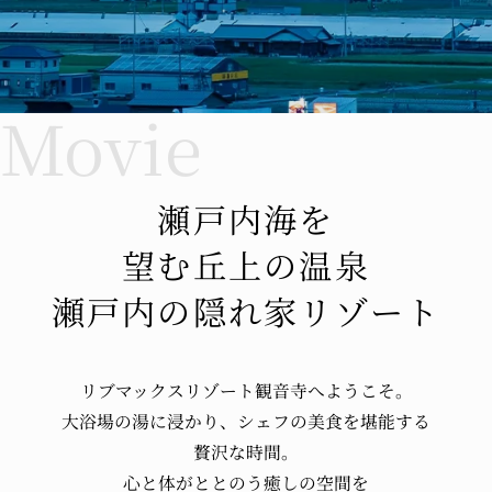
瀬戸内海を
望む丘上の温泉
瀬戸内の隠れ家リゾート
リブマックスリゾート観音寺へ
ようこそ。
大浴場の湯に浸かり、
シェフの美食を堪能する
贅沢な時間。
心と体が
ととのう
癒しの空間を