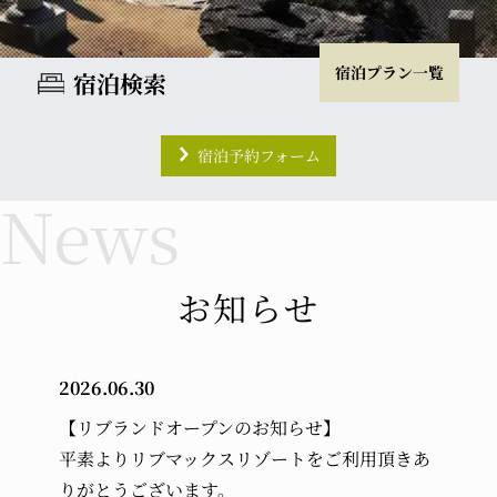
宿泊プラン一覧
宿泊検索
宿泊予約フォーム
チェックイン
チェックアウト
室数
大人
お知らせ
2026.06.30
小学生
幼児 (布団・食事付き)
【リブランドオープンのお知らせ】
平素よりリブマックスリゾートをご利用頂きあ
幼児 (布団のみ)
幼児 (食事のみ)
りがとうございます。