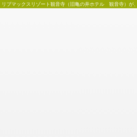
リブマックスリゾート観音寺（旧亀の井ホテル 観音寺）が、