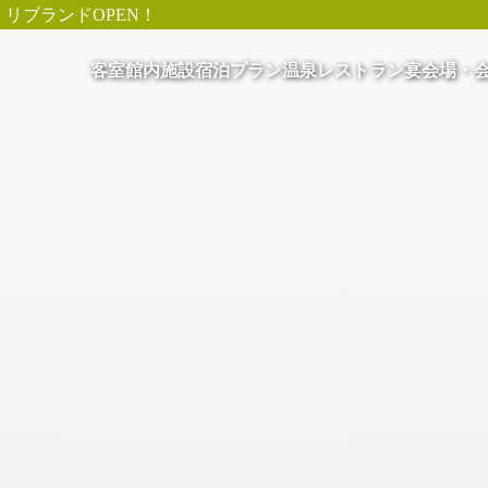
リブランドOPEN！
客室
館内施設
宿泊プラン
温泉
レストラン
宴会場・