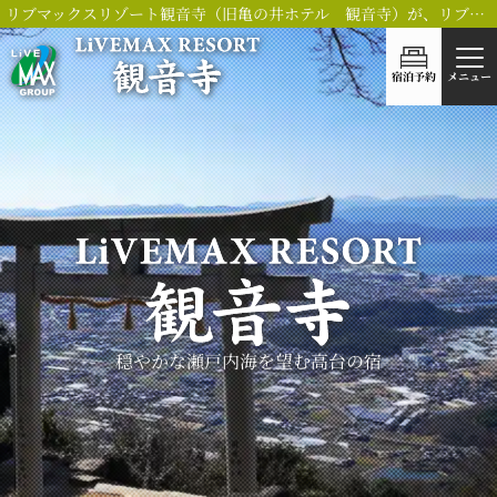
リブマックスリゾート観音寺（旧亀の井ホテル 観音寺）が、リブランドOPEN！
宿泊予約
メニュー
穏やかな瀬戸内海を望む
高台の宿