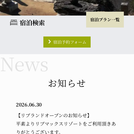
宿泊プラン一覧
宿泊検索
宿泊予約フォーム
チェックイン
チェックアウト
室数
大人
お知らせ
2026.06.30
小学生
幼児 (布団・食事付き)
【リブランドオープンのお知らせ】
平素よりリブマックスリゾートをご利用頂きあ
幼児 (布団のみ)
幼児 (食事のみ)
りがとうございます。