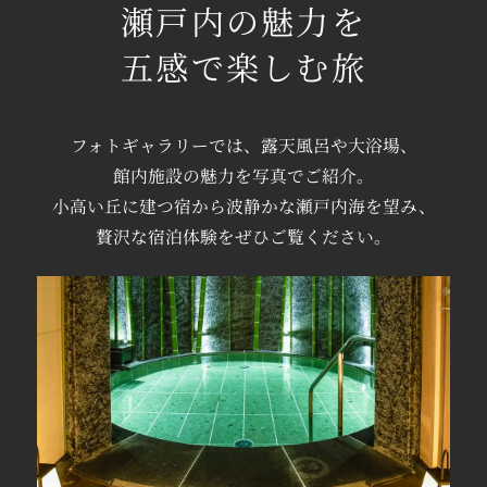
瀬戸内の魅力を
五感で楽しむ旅
フォトギャラリーでは、
露天風呂や
大浴場、
館内施設の魅力を
写真でご紹介。
小高い丘に建つ宿から
波静かな瀬戸内海を望み、
贅沢な宿泊体験を
ぜひご覧ください。