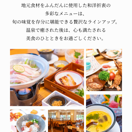
地元食材を
ふんだんに使用した
和洋折衷の
多彩なメニューは、
旬の味覚を
存分に堪能できる
贅沢なラインアップ。
温泉で癒された後は、
心も満たされる
美食のひとときを
お過ごしください。