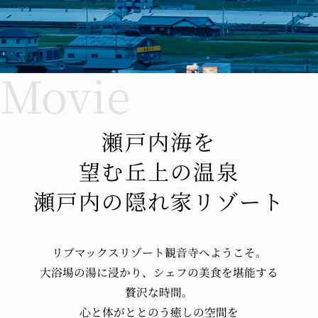
瀬戸内海を
望む丘上の温泉
瀬戸内の隠れ家リゾート
リブマックスリゾート観音寺へ
ようこそ。
大浴場の湯に浸かり、
シェフの美食を堪能する
贅沢な時間。
心と体が
ととのう
癒しの空間を