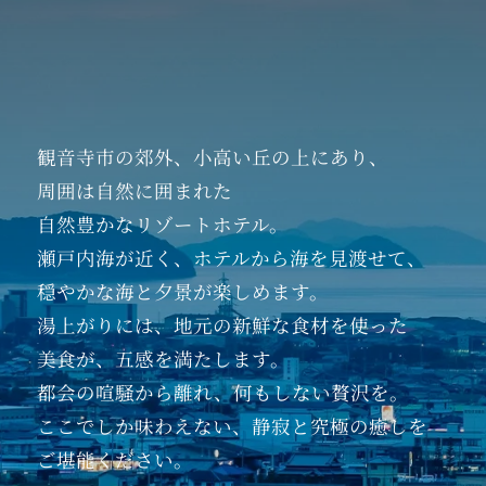
観音寺市の郊外、
小高い丘の上にあり、
周囲は自然に囲まれた
自然豊かなリゾートホテル。
瀬戸内海が近く、
ホテルから海を見渡せて、
穏やかな海と夕景が楽しめます。
湯上がりには、
地元の新鮮な食材を使った
美食が、五感を満たします。
都会の喧騒から離れ、
何もしない贅沢を。
ここでしか味わえない、
静寂と究極の癒しを
ご堪能ください。