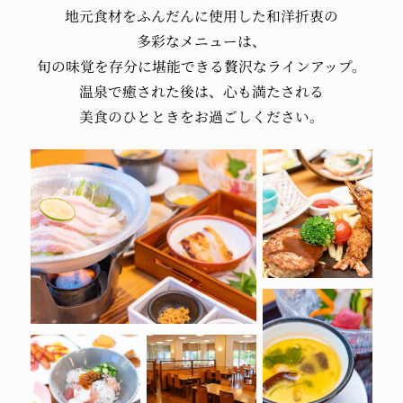
地元食材を
ふんだんに使用した
和洋折衷の
多彩なメニューは、
旬の味覚を
存分に堪能できる
贅沢なラインアップ。
温泉で癒された後は、
心も満たされる
美食のひとときを
お過ごしください。