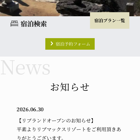
宿泊プラン一覧
宿泊検索
宿泊予約フォーム
チェックイン
チェックアウト
室数
大人
お知らせ
2026.06.30
小学生
幼児 (布団・食事付き)
【リブランドオープンのお知らせ】
平素よりリブマックスリゾートをご利用頂きあ
幼児 (布団のみ)
幼児 (食事のみ)
りがとうございます。