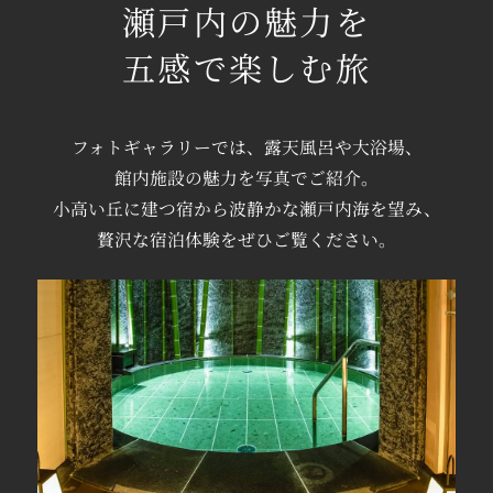
瀬戸内の魅力を
五感で楽しむ旅
フォトギャラリーでは、
露天風呂や
大浴場、
館内施設の魅力を
写真でご紹介。
小高い丘に建つ宿から
波静かな瀬戸内海を望み、
贅沢な宿泊体験を
ぜひご覧ください。