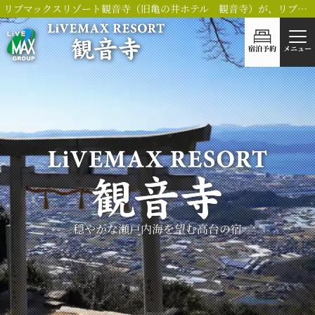
リブマックスリゾート観音寺（旧亀の井ホテル 観音寺）が、リブランドOPEN！
宿泊予約
メニュー
穏やかな瀬戸内海を望む
高台の宿