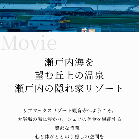
瀬戸内海を
望む丘上の温泉
瀬戸内の隠れ家リゾート
リブマックスリゾート観音寺へ
ようこそ。
大浴場の湯に浸かり、
シェフの美食を堪能する
贅沢な時間。
心と体が
ととのう
癒しの空間を