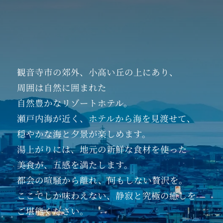
観音寺市の郊外、
小高い丘の上にあり、
周囲は自然に囲まれた
自然豊かなリゾートホテル。
瀬戸内海が近く、
ホテルから海を見渡せて、
穏やかな海と夕景が楽しめます。
湯上がりには、
地元の新鮮な食材を使った
美食が、五感を満たします。
都会の喧騒から離れ、
何もしない贅沢を。
ここでしか味わえない、
静寂と究極の癒しを
ご堪能ください。