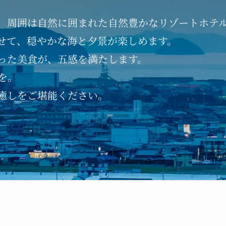
、
周囲は自然に囲まれた
自然豊かなリゾートホテ
せて、
穏やかな海と夕景が楽しめます。
った
美食が、五感を満たします。
を。
癒しを
ご堪能ください。