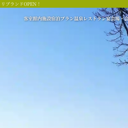
リブランドOPEN！
客室
館内施設
宿泊プラン
温泉
レストラン
宴会場・