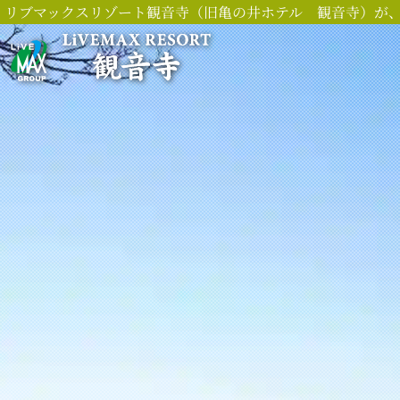
リブマックスリゾート観音寺（旧亀の井ホテル 観音寺）が、