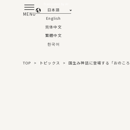
Translated by AI
日本語
MENU
English
简体中文
繁體中文
한국어
TOP
トピックス
国生み神話に登場する「おのこ