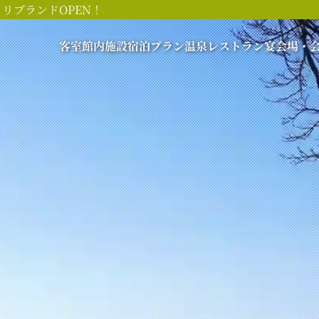
リブランドOPEN！
客室
館内施設
宿泊プラン
温泉
レストラン
宴会場・