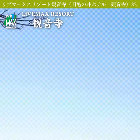
リブマックスリゾート観音寺（旧亀の井ホテル 観音寺）が、