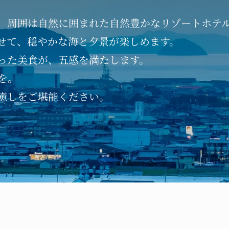
、
周囲は自然に囲まれた
自然豊かなリゾートホテ
せて、
穏やかな海と夕景が楽しめます。
った
美食が、五感を満たします。
を。
癒しを
ご堪能ください。