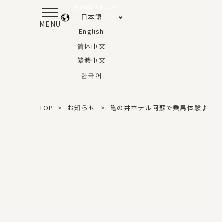
Translated by AI
日本語
MENU
English
简体中文
繁體中文
한국어
TOP
お知らせ
亀の井ホテル阿蘇で乗馬体験♪