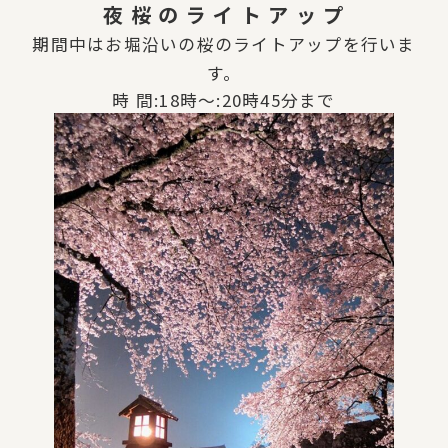
夜 桜 の ラ イ ト ア ッ プ
期間中はお堀沿いの桜のライトアップを行いま
す。
時 間:
18時～:20時45分まで