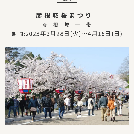
彦 根 城 桜 ま つ り
彦 根 城 一 帯
2023年3月28日(火)〜4月16日(日)
期 間: