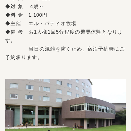
◆対 象 4歳～
◆料 金 1,100円
◆主催 エル・パティオ牧場
◆備 考 お1人様1回5分程度の乗馬体験となりま
す。
当日の混雑を防ぐため、宿泊予約時にご
予約承ります。