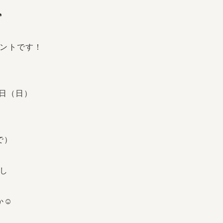

ントです！
7日（日）
で）
し
か☺