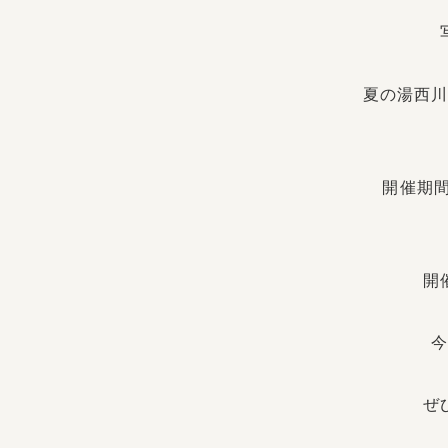
夏の湯西
開催期間
開
ぜ