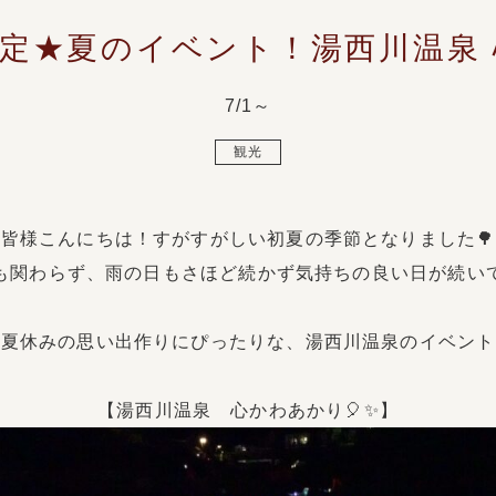
定★夏のイベント！湯西川温泉
7/1～
観光
皆様こんにちは！すがすがしい初夏の季節となりました🌳
も関わらず、雨の日もさほど続かず気持ちの良い日が続いて
夏休みの思い出作りにぴったりな、湯西川温泉のイベント
【湯西川温泉 心かわあかり🎈✨️】