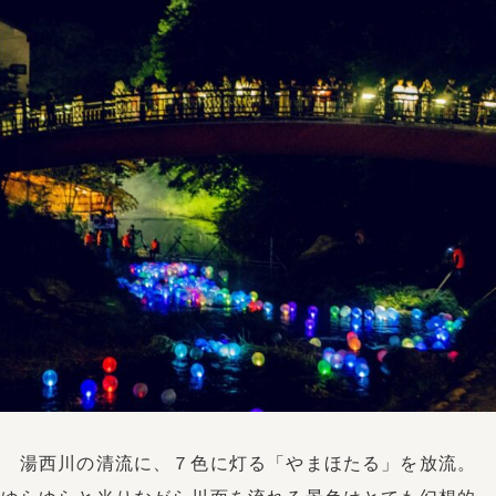
湯西川の清流に、７色に灯る「やまほたる」を放流。