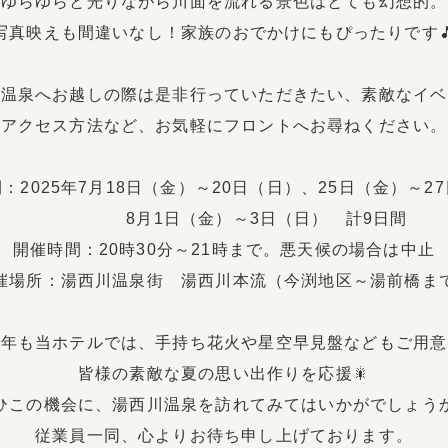
ゆらゆらと光りながら川面を流れる景色はとても幻想的。
写真映えも間違いなし！家族のおでかけにもぴったりです
川温泉へお越しの際は是非行っていただきたい、素敵なイベ
アクセス方法など、お気軽にフロントへお尋ねください。
：2025年7月18日（金）～20日（日）、25日（金）～2
8月1日（金）～3日（日） 計9日間
開催時間：20時30分～21時まで。悪天候の場合は中止
催場所：湯西川温泉街 湯西川本流（今渕地区～湯前橋ま
今年も当ホテルでは、手持ち花火や星空早見盤などもご用意
皆様の素敵な夏の思い出作りを応援🎇
ひこの機会に、湯西川温泉を訪れてみてはいかがでしょう
従業員一同、心よりお待ち申し上げております。