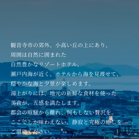
観音寺市の郊外、
小高い丘の上にあり、
周囲は自然に囲まれた
自然豊かなリゾートホテル。
瀬戸内海が近く、
ホテルから海を見渡せて、
穏やかな海と夕景が楽しめます。
湯上がりには、
地元の新鮮な食材を使った
美食が、五感を満たします。
都会の喧騒から離れ、
何もしない贅沢を。
ここでしか味わえない、
静寂と究極の癒しを
ご堪能ください。