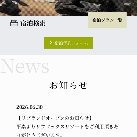
宿泊プラン一覧
宿泊検索
宿泊予約フォーム
チェックイン
チェックアウト
室数
大人
お知らせ
2026.06.30
小学生
幼児 (布団・食事付き)
【リブランドオープンのお知らせ】
平素よりリブマックスリゾートをご利用頂きあ
幼児 (布団のみ)
幼児 (食事のみ)
りがとうございます。