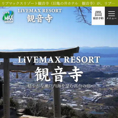
リブマックスリゾート観音寺（旧亀の井ホテル 観音寺）が、リブランドOPEN！
宿泊予約
メニュー
穏やかな瀬戸内海を望む
高台の宿