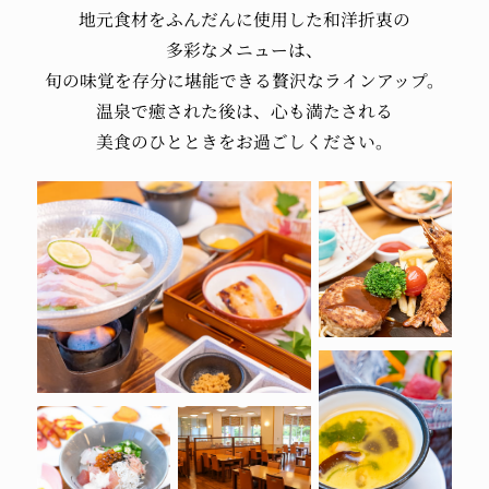
地元食材を
ふんだんに使用した
和洋折衷の
多彩なメニューは、
旬の味覚を
存分に堪能できる
贅沢なラインアップ。
温泉で癒された後は、
心も満たされる
美食のひとときを
お過ごしください。