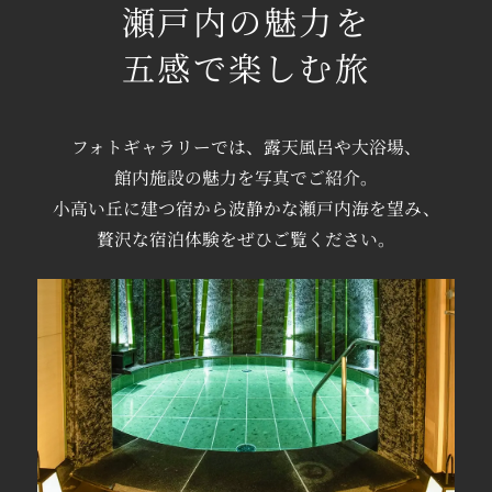
瀬戸内の魅力を
五感で楽しむ旅
フォトギャラリーでは、
露天風呂や
大浴場、
館内施設の魅力を
写真でご紹介。
小高い丘に建つ宿から
波静かな瀬戸内海を望み、
贅沢な宿泊体験を
ぜひご覧ください。