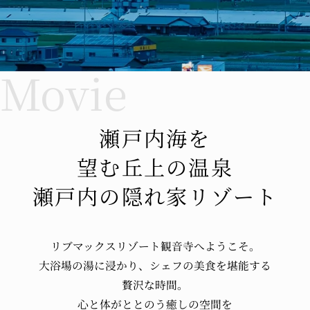
瀬戸内海を
望む丘上の温泉
瀬戸内の隠れ家リゾート
リブマックスリゾート観音寺へ
ようこそ。
大浴場の湯に浸かり、
シェフの美食を堪能する
贅沢な時間。
心と体が
ととのう
癒しの空間を